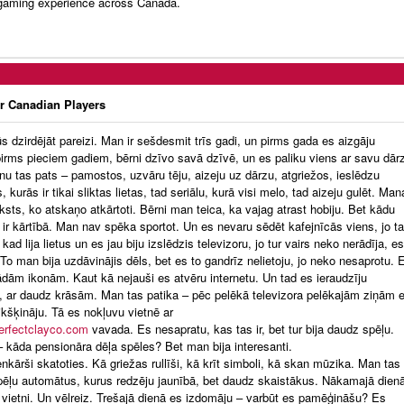
gaming experience across Canada.
or Canadian Players
s dzirdējāt pareizi. Man ir sešdesmit trīs gadi, un pirms gada es aizgāju
pirms pieciem gadiem, bērni dzīvo savā dzīvē, un es paliku viens ar savu dār
enu tas pats – pamostos, uzvāru tēju, aizeju uz dārzu, atgriežos, ieslēdzu
, kurās ir tikai sliktas lietas, tad seriālu, kurā visi melo, tad aizeju gulēt. Man
aksts, ko atskaņo atkārtoti. Bērni man teica, ka vajag atrast hobiju. Bet kādu
ir kārtībā. Man nav spēka sportot. Un es nevaru sēdēt kafejnīcās viens, jo t
kad lija lietus un es jau biju izslēdzis televizoru, jo tur vairs neko nerādīja, es
o man bija uzdāvinājis dēls, bet es to gandrīz nelietoju, jo neko nesaprotu. 
ādām ikonām. Kaut kā nejauši es atvēru internetu. Un tad es ieraudzīju
ta, ar daudz krāsām. Man tas patika – pēc pelēkā televizora pelēkajām ziņām 
ikšķināju. Tā es nokļuvu vietnē ar
perfectclayco.com
vavada. Es nesapratu, kas tas ir, bet tur bija daudz spēļu.
 kāda pensionāra dēļa spēles? Bet man bija interesanti.
nkārši skatoties. Kā griežas rullīši, kā krīt simboli, kā skan mūzika. Man tas
pēļu automātus, kurus redzēju jaunībā, bet daudz skaistākus. Nākamajā dien
 vietni. Un vēlreiz. Trešajā dienā es izdomāju – varbūt es pamēģināšu? Es