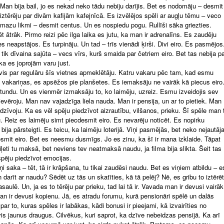
Man bija bail, jo es nekad neko tādu nebiju darījis. Bet es nodomāju – desmit
iztērēju par divām kafijām kafejnīcā. Es izvēlējos spēli ar augļu tēmu – veco
 mazu likmi – desmit centus. Un es nospiedu pogu. Rullīši sāka griezties.
 ātrāk. Pirmo reizi pēc ilga laika es jutu, ka man ir adrenalīns. Es zaudēju
s neapstājos. Es turpināju. Un tad – trīs vienādi ķirši. Divi eiro. Es pasmējos
a tik dīvaina sajūta – vecs vīrs, kurš smaida par četriem eiro. Bet tas nebija p
ka es joprojām varu just.
vis par regulāru šīs vietnes apmeklētāju. Katru vakaru pēc tam, kad esmu
is vakariņas, es apsēžos pie planšetes. Es iemaksāju ne vairāk kā piecus eiro
stundu. Un es vienmēr izmaksāju to, ko laimēju, uzreiz. Esmu izveidojis sev
evēroju. Man nav vajadzīga liela nauda. Man ir pensija, un ar to pietiek. Man
 dzīvoju. Ka es vēl spēju piedzīvot aizrautību, vilšanos, prieku. Šī spēle man 
. Reiz es laimēju simt piecdesmit eiro. Es nevarēju noticēt. Es nopirku
ija pārsteigti. Es teicu, ka laimēju loterijā. Viņi pasmējās, bet neko nejautāja
esmit eiro. Bet es neesmu dusmīgs. Jo es zinu, ka šī ir mana izklaide. Tāpat
iļeti tu maksā, bet neviens tev neatmaksā naudu, ja filma bija slikta. Šeit tas
spēju piedzīvot emocijas.
ņi saka – tēt, tā ir krāpšana, tu tikai zaudēsi naudu. Bet es viņiem atbildu – e
arīt ar naudu? Sēdēt uz tās un skatīties, kā tā pelēj? Nē, es gribu to iztērēt
aulē. Un, ja es to tērēju par prieku, tad lai tā ir. Vavada man ir devusi vairāk
an ir devusi kopienu. Jā, es atradu forumu, kurā pensionāri spēlē un dalās
ar to, kuras spēles ir labākas, kādi bonusi ir pieejami, kā izvairīties no
s jaunus draugus. Cilvēkus, kuri saprot, ka dzīve nebeidzas pensijā. Ka arī