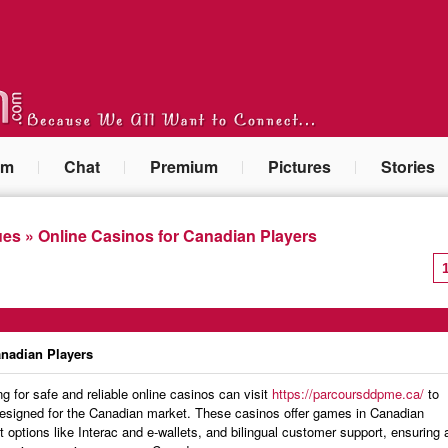
um
Chat
Premium
Pictures
Stories
ues
» Online Casinos for Canadian Players
anadian Players
g for safe and reliable online casinos can visit
https://parcoursddpme.ca/
to
 designed for the Canadian market. These casinos offer games in Canadian
 options like Interac and e-wallets, and bilingual customer support, ensuring 