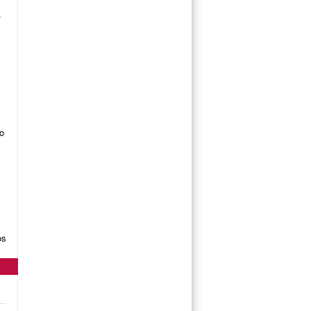
.
o
.
os