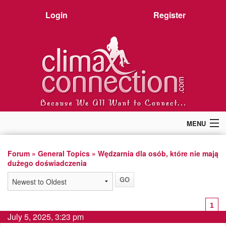
Login
Register
MENU
Home
Members
Forum
»
General Topics
» Wędzarnia dla osób, które nie mają
dużego doświadczenia
Forum
Chat
Premium
Pictures
1
Stories
July 5, 2025, 3:23 pm